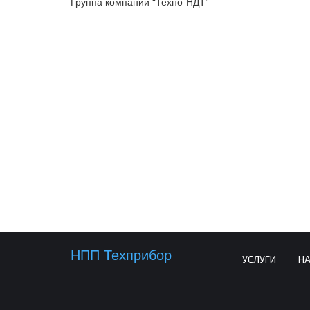
Группа компаний “Техно-НДТ”
НПП Техприбор
УСЛУГИ
Н