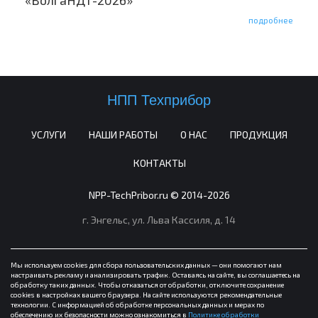
подробнее
НПП Техприбор
УСЛУГИ
НАШИ РАБОТЫ
О НАС
ПРОДУКЦИЯ
КОНТАКТЫ
NPP-TechPribor.ru © 2014-2026
г. Энгельс,
ул. Льва Кассиля, д. 14
Мы используем cookies для сбора пользовательских данных — они помогают нам
настраивать рекламу и анализировать трафик. Оставаясь на сайте, вы соглашаетесь на
обработку таких данных. Чтобы отказаться от обработки, отключите сохранение
cookies в настройках вашего браузера. На сайте используются рекомендательные
технологии. С информацией об обработке персональных данных и мерах по
обеспечению их безопасности можно ознакомиться в
Политике обработки