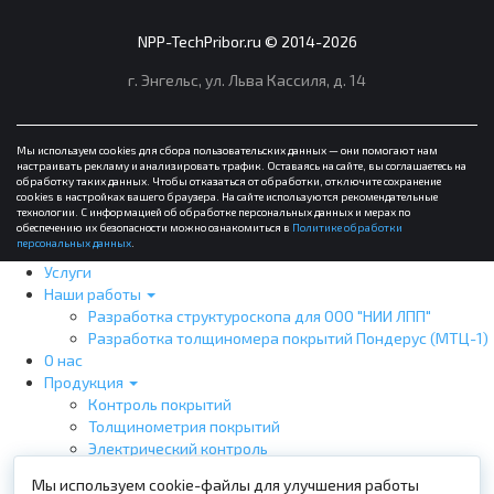
NPP-TechPribor.ru © 2014-2026
г. Энгельс,
ул. Льва Кассиля, д. 14
Мы используем cookies для сбора пользовательских данных — они помогают нам
настраивать рекламу и анализировать трафик. Оставаясь на сайте, вы соглашаетесь на
обработку таких данных. Чтобы отказаться от обработки, отключите сохранение
cookies в настройках вашего браузера. На сайте используются рекомендательные
технологии. С информацией об обработке персональных данных и мерах по
обеспечению их безопасности можно ознакомиться в
Политике обработки
персональных данных
.
Услуги
Наши работы
Разработка структуроскопа для ООО "НИИ ЛПП"
Разработка толщиномера покрытий Пондерус (МТЦ-1)
О нас
Продукция
Контроль покрытий
Толщинометрия покрытий
Электрический контроль
Визуально-измерительный контроль
Мы используем cookie-файлы для улучшения работы
Магнитный контроль